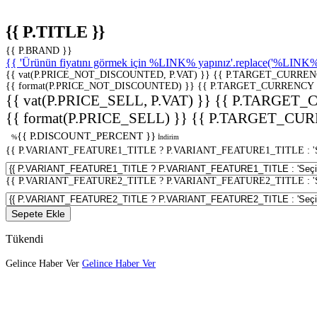
{{ P.TITLE }}
{{ P.BRAND }}
{{ 'Ürünün fiyatını görmek için %LINK% yapınız'.replace('%LINK%', 
{{ vat(P.PRICE_NOT_DISCOUNTED, P.VAT) }}
{{ P.TARGET_CURREN
{{ format(P.PRICE_NOT_DISCOUNTED) }}
{{ P.TARGET_CURRENCY 
{{ vat(P.PRICE_SELL, P.VAT) }}
{{ P.TARGET_
{{ format(P.PRICE_SELL) }}
{{ P.TARGET_CUR
{{ P.DISCOUNT_PERCENT }}
%
İndirim
{{ P.VARIANT_FEATURE1_TITLE ? P.VARIANT_FEATURE1_TITLE : 'Seç
{{ P.VARIANT_FEATURE2_TITLE ? P.VARIANT_FEATURE2_TITLE : 'Seç
Sepete Ekle
Tükendi
Gelince Haber Ver
Gelince Haber Ver