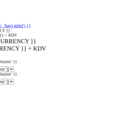
'bayi girişi') }}
CY }}
}} + KDV
CURRENCY }}
RENCY }} + KDV
iniz' }} :
iniz' }} :