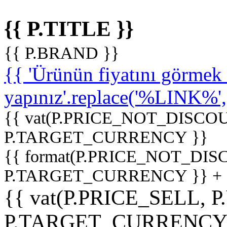
{{ P.TITLE }}
{{ P.BRAND }}
{{ 'Ürünün fiyatını görme
yapınız'.replace('%LINK%', '
{{ vat(P.PRICE_NOT_DISCOU
P.TARGET_CURRENCY }}
{{ format(P.PRICE_NOT_DI
P.TARGET_CURRENCY }} +
{{ vat(P.PRICE_SELL, P
P.TARGET_CURRENCY