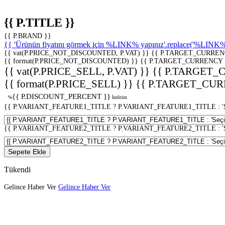
{{ P.TITLE }}
{{ P.BRAND }}
{{ 'Ürünün fiyatını görmek için %LINK% yapınız'.replace('%LINK%', 
{{ vat(P.PRICE_NOT_DISCOUNTED, P.VAT) }}
{{ P.TARGET_CURREN
{{ format(P.PRICE_NOT_DISCOUNTED) }}
{{ P.TARGET_CURRENCY 
{{ vat(P.PRICE_SELL, P.VAT) }}
{{ P.TARGET_
{{ format(P.PRICE_SELL) }}
{{ P.TARGET_CUR
{{ P.DISCOUNT_PERCENT }}
%
İndirim
{{ P.VARIANT_FEATURE1_TITLE ? P.VARIANT_FEATURE1_TITLE : 'Seç
{{ P.VARIANT_FEATURE2_TITLE ? P.VARIANT_FEATURE2_TITLE : 'Seç
Sepete Ekle
Tükendi
Gelince Haber Ver
Gelince Haber Ver