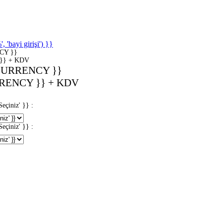
'bayi girişi') }}
CY }}
}} + KDV
CURRENCY }}
RENCY }} + KDV
iniz' }} :
iniz' }} :