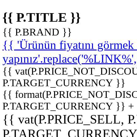
{{ P.TITLE }}
{{ P.BRAND }}
{{ 'Ürünün fiyatını görme
yapınız'.replace('%LINK%', '
{{ vat(P.PRICE_NOT_DISCOU
P.TARGET_CURRENCY }}
{{ format(P.PRICE_NOT_DI
P.TARGET_CURRENCY }} +
{{ vat(P.PRICE_SELL, P
P.TARGET_CURRENCY