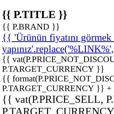
{{ P.TITLE }}
{{ P.BRAND }}
{{ 'Ürünün fiyatını görme
yapınız'.replace('%LINK%', '
{{ vat(P.PRICE_NOT_DISCOU
P.TARGET_CURRENCY }}
{{ format(P.PRICE_NOT_DI
P.TARGET_CURRENCY }} +
{{ vat(P.PRICE_SELL, P
P.TARGET_CURRENCY