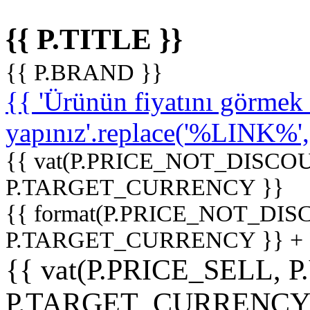
{{ P.TITLE }}
{{ P.BRAND }}
{{ 'Ürünün fiyatını görme
yapınız'.replace('%LINK%', '
{{ vat(P.PRICE_NOT_DISCOU
P.TARGET_CURRENCY }}
{{ format(P.PRICE_NOT_DI
P.TARGET_CURRENCY }} +
{{ vat(P.PRICE_SELL, P
P.TARGET_CURRENCY