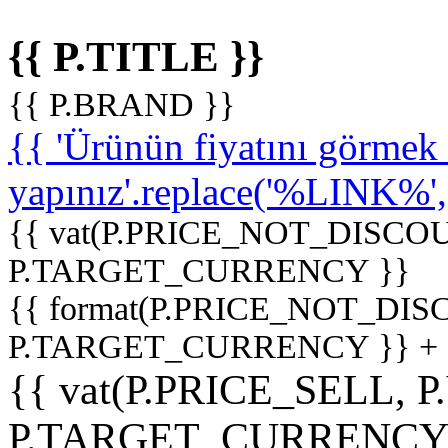
{{ P.TITLE }}
{{ P.BRAND }}
{{ 'Ürünün fiyatını görme
yapınız'.replace('%LINK%', '
{{ vat(P.PRICE_NOT_DISCOU
P.TARGET_CURRENCY }}
{{ format(P.PRICE_NOT_DI
P.TARGET_CURRENCY }} +
{{ vat(P.PRICE_SELL, P
P.TARGET_CURRENCY