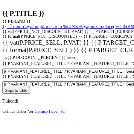
{{ P.TITLE }}
{{ P.BRAND }}
{{ 'Ürünün fiyatını görmek için %LINK% yapınız'.replace('%LINK%', 
{{ vat(P.PRICE_NOT_DISCOUNTED, P.VAT) }}
{{ P.TARGET_CURREN
{{ format(P.PRICE_NOT_DISCOUNTED) }}
{{ P.TARGET_CURRENCY 
{{ vat(P.PRICE_SELL, P.VAT) }}
{{ P.TARGET_
{{ format(P.PRICE_SELL) }}
{{ P.TARGET_CUR
{{ P.DISCOUNT_PERCENT }}
%
İndirim
{{ P.VARIANT_FEATURE1_TITLE ? P.VARIANT_FEATURE1_TITLE : 'Seç
{{ P.VARIANT_FEATURE2_TITLE ? P.VARIANT_FEATURE2_TITLE : 'Seç
Sepete Ekle
Tükendi
Gelince Haber Ver
Gelince Haber Ver