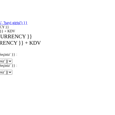
'bayi girişi') }}
CY }}
}} + KDV
CURRENCY }}
RENCY }} + KDV
iniz' }} :
iniz' }} :