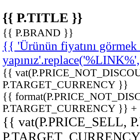
{{ P.TITLE }}
{{ P.BRAND }}
{{ 'Ürünün fiyatını görme
yapınız'.replace('%LINK%', '
{{ vat(P.PRICE_NOT_DISCOU
P.TARGET_CURRENCY }}
{{ format(P.PRICE_NOT_DI
P.TARGET_CURRENCY }} +
{{ vat(P.PRICE_SELL, P
P.TARGET_CURRENCY