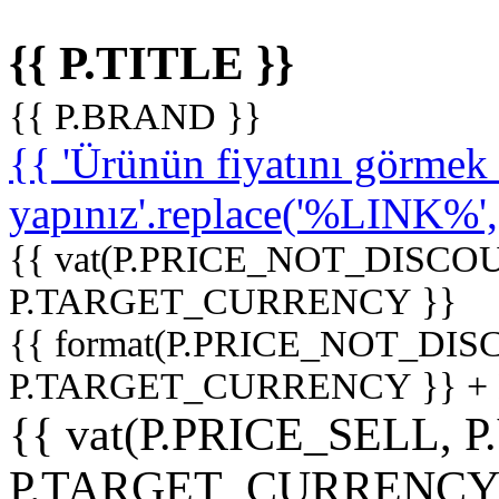
{{ P.TITLE }}
{{ P.BRAND }}
{{ 'Ürünün fiyatını görme
yapınız'.replace('%LINK%', '
{{ vat(P.PRICE_NOT_DISCOU
P.TARGET_CURRENCY }}
{{ format(P.PRICE_NOT_DI
P.TARGET_CURRENCY }} +
{{ vat(P.PRICE_SELL, P
P.TARGET_CURRENCY