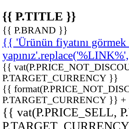
{{ P.TITLE }}
{{ P.BRAND }}
{{ 'Ürünün fiyatını görme
yapınız'.replace('%LINK%', '
{{ vat(P.PRICE_NOT_DISCOU
P.TARGET_CURRENCY }}
{{ format(P.PRICE_NOT_DI
P.TARGET_CURRENCY }} +
{{ vat(P.PRICE_SELL, P
P.TARGET_CURRENCY