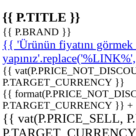
{{ P.TITLE }}
{{ P.BRAND }}
{{ 'Ürünün fiyatını görme
yapınız'.replace('%LINK%', '
{{ vat(P.PRICE_NOT_DISCOU
P.TARGET_CURRENCY }}
{{ format(P.PRICE_NOT_DI
P.TARGET_CURRENCY }} +
{{ vat(P.PRICE_SELL, P
P.TARGET_CURRENCY