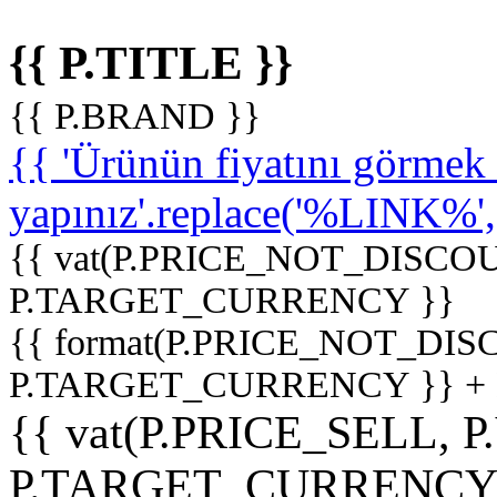
{{ P.TITLE }}
{{ P.BRAND }}
{{ 'Ürünün fiyatını görme
yapınız'.replace('%LINK%', '
{{ vat(P.PRICE_NOT_DISCOU
P.TARGET_CURRENCY }}
{{ format(P.PRICE_NOT_DI
P.TARGET_CURRENCY }} +
{{ vat(P.PRICE_SELL, P
P.TARGET_CURRENCY