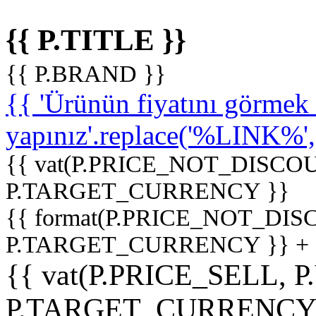
{{ P.TITLE }}
{{ P.BRAND }}
{{ 'Ürünün fiyatını görme
yapınız'.replace('%LINK%', '
{{ vat(P.PRICE_NOT_DISCOU
P.TARGET_CURRENCY }}
{{ format(P.PRICE_NOT_DI
P.TARGET_CURRENCY }} +
{{ vat(P.PRICE_SELL, P
P.TARGET_CURRENCY