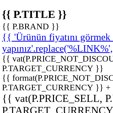
{{ P.TITLE }}
{{ P.BRAND }}
{{ 'Ürünün fiyatını görme
yapınız'.replace('%LINK%', '
{{ vat(P.PRICE_NOT_DISCOU
P.TARGET_CURRENCY }}
{{ format(P.PRICE_NOT_DI
P.TARGET_CURRENCY }} +
{{ vat(P.PRICE_SELL, P
P.TARGET_CURRENCY