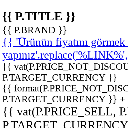
{{ P.TITLE }}
{{ P.BRAND }}
{{ 'Ürünün fiyatını görme
yapınız'.replace('%LINK%', '
{{ vat(P.PRICE_NOT_DISCOU
P.TARGET_CURRENCY }}
{{ format(P.PRICE_NOT_DI
P.TARGET_CURRENCY }} +
{{ vat(P.PRICE_SELL, P
P.TARGET_CURRENCY