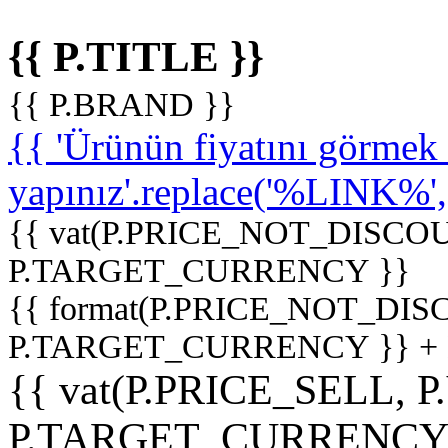
{{ P.TITLE }}
{{ P.BRAND }}
{{ 'Ürünün fiyatını görme
yapınız'.replace('%LINK%', '
{{ vat(P.PRICE_NOT_DISCOU
P.TARGET_CURRENCY }}
{{ format(P.PRICE_NOT_DI
P.TARGET_CURRENCY }} +
{{ vat(P.PRICE_SELL, P
P.TARGET_CURRENCY