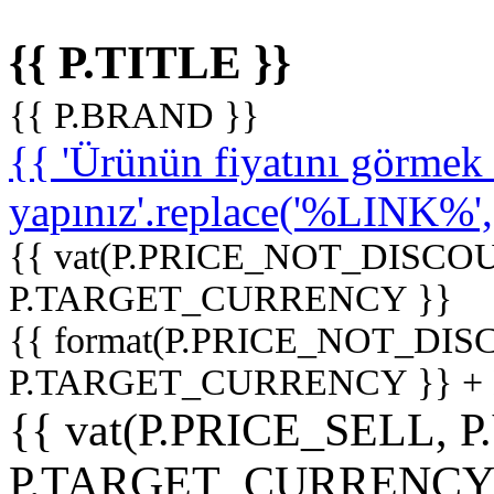
{{ P.TITLE }}
{{ P.BRAND }}
{{ 'Ürünün fiyatını görme
yapınız'.replace('%LINK%', '
{{ vat(P.PRICE_NOT_DISCOU
P.TARGET_CURRENCY }}
{{ format(P.PRICE_NOT_DI
P.TARGET_CURRENCY }} +
{{ vat(P.PRICE_SELL, P
P.TARGET_CURRENCY