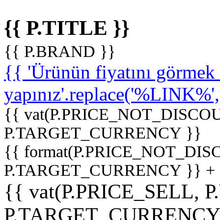
{{ P.TITLE }}
{{ P.BRAND }}
{{ 'Ürünün fiyatını görme
yapınız'.replace('%LINK%', '
{{ vat(P.PRICE_NOT_DISCOU
P.TARGET_CURRENCY }}
{{ format(P.PRICE_NOT_DI
P.TARGET_CURRENCY }} +
{{ vat(P.PRICE_SELL, P
P.TARGET_CURRENCY