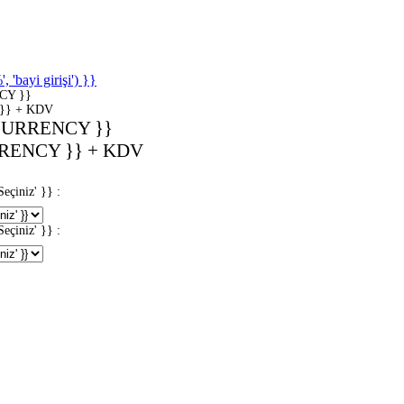
'bayi girişi') }}
CY }}
}} + KDV
CURRENCY }}
RENCY }} + KDV
iniz' }} :
iniz' }} :