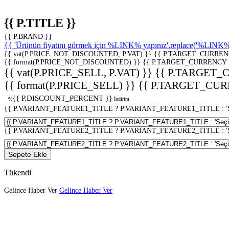
{{ P.TITLE }}
{{ P.BRAND }}
{{ 'Ürünün fiyatını görmek için %LINK% yapınız'.replace('%LINK%', 
{{ vat(P.PRICE_NOT_DISCOUNTED, P.VAT) }}
{{ P.TARGET_CURREN
{{ format(P.PRICE_NOT_DISCOUNTED) }}
{{ P.TARGET_CURRENCY 
{{ vat(P.PRICE_SELL, P.VAT) }}
{{ P.TARGET_
{{ format(P.PRICE_SELL) }}
{{ P.TARGET_CUR
{{ P.DISCOUNT_PERCENT }}
%
İndirim
{{ P.VARIANT_FEATURE1_TITLE ? P.VARIANT_FEATURE1_TITLE : 'Seç
{{ P.VARIANT_FEATURE2_TITLE ? P.VARIANT_FEATURE2_TITLE : 'Seç
Sepete Ekle
Tükendi
Gelince Haber Ver
Gelince Haber Ver