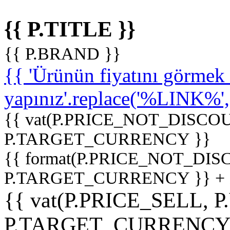
{{ P.TITLE }}
{{ P.BRAND }}
{{ 'Ürünün fiyatını görme
yapınız'.replace('%LINK%', '
{{ vat(P.PRICE_NOT_DISCOU
P.TARGET_CURRENCY }}
{{ format(P.PRICE_NOT_DI
P.TARGET_CURRENCY }} +
{{ vat(P.PRICE_SELL, P
P.TARGET_CURRENCY