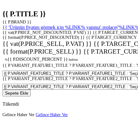
{{ P.TITLE }}
{{ P.BRAND }}
{{ 'Ürünün fiyatını görmek için %LINK% yapınız'.replace('%LINK%', 
{{ vat(P.PRICE_NOT_DISCOUNTED, P.VAT) }}
{{ P.TARGET_CURREN
{{ format(P.PRICE_NOT_DISCOUNTED) }}
{{ P.TARGET_CURRENCY 
{{ vat(P.PRICE_SELL, P.VAT) }}
{{ P.TARGET_
{{ format(P.PRICE_SELL) }}
{{ P.TARGET_CUR
{{ P.DISCOUNT_PERCENT }}
%
İndirim
{{ P.VARIANT_FEATURE1_TITLE ? P.VARIANT_FEATURE1_TITLE : 'Seç
{{ P.VARIANT_FEATURE2_TITLE ? P.VARIANT_FEATURE2_TITLE : 'Seç
Sepete Ekle
Tükendi
Gelince Haber Ver
Gelince Haber Ver