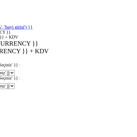
'bayi girişi') }}
CY }}
}} + KDV
CURRENCY }}
RENCY }} + KDV
iniz' }} :
iniz' }} :