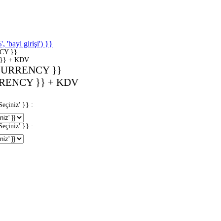
'bayi girişi') }}
CY }}
}} + KDV
CURRENCY }}
RENCY }} + KDV
iniz' }} :
iniz' }} :