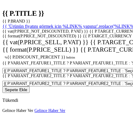
{{ P.TITLE }}
{{ P.BRAND }}
{{ 'Ürünün fiyatını görmek için %LINK% yapınız'.replace('%LINK%', 
{{ vat(P.PRICE_NOT_DISCOUNTED, P.VAT) }}
{{ P.TARGET_CURREN
{{ format(P.PRICE_NOT_DISCOUNTED) }}
{{ P.TARGET_CURRENCY 
{{ vat(P.PRICE_SELL, P.VAT) }}
{{ P.TARGET_
{{ format(P.PRICE_SELL) }}
{{ P.TARGET_CUR
{{ P.DISCOUNT_PERCENT }}
%
İndirim
{{ P.VARIANT_FEATURE1_TITLE ? P.VARIANT_FEATURE1_TITLE : 'Seç
{{ P.VARIANT_FEATURE2_TITLE ? P.VARIANT_FEATURE2_TITLE : 'Seç
Sepete Ekle
Tükendi
Gelince Haber Ver
Gelince Haber Ver