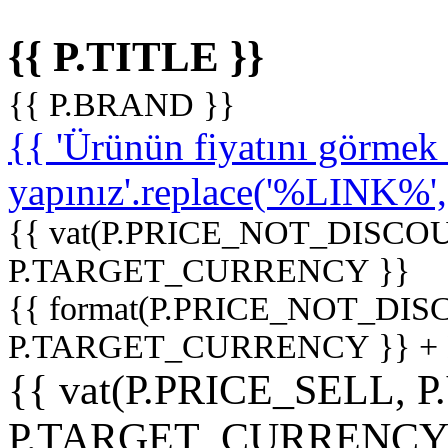
{{ P.TITLE }}
{{ P.BRAND }}
{{ 'Ürünün fiyatını görme
yapınız'.replace('%LINK%', '
{{ vat(P.PRICE_NOT_DISCOU
P.TARGET_CURRENCY }}
{{ format(P.PRICE_NOT_DI
P.TARGET_CURRENCY }} +
{{ vat(P.PRICE_SELL, P
P.TARGET_CURRENCY