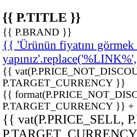
{{ P.TITLE }}
{{ P.BRAND }}
{{ 'Ürünün fiyatını görme
yapınız'.replace('%LINK%', '
{{ vat(P.PRICE_NOT_DISCOU
P.TARGET_CURRENCY }}
{{ format(P.PRICE_NOT_DI
P.TARGET_CURRENCY }} +
{{ vat(P.PRICE_SELL, P
P.TARGET_CURRENCY