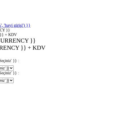
'bayi girişi') }}
CY }}
}} + KDV
CURRENCY }}
RENCY }} + KDV
iniz' }} :
iniz' }} :