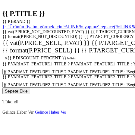
{{ P.TITLE }}
{{ P.BRAND }}
{{ 'Ürünün fiyatını görmek için %LINK% yapınız'.replace('%LINK%', 
{{ vat(P.PRICE_NOT_DISCOUNTED, P.VAT) }}
{{ P.TARGET_CURREN
{{ format(P.PRICE_NOT_DISCOUNTED) }}
{{ P.TARGET_CURRENCY 
{{ vat(P.PRICE_SELL, P.VAT) }}
{{ P.TARGET_
{{ format(P.PRICE_SELL) }}
{{ P.TARGET_CUR
{{ P.DISCOUNT_PERCENT }}
%
İndirim
{{ P.VARIANT_FEATURE1_TITLE ? P.VARIANT_FEATURE1_TITLE : 'Seç
{{ P.VARIANT_FEATURE2_TITLE ? P.VARIANT_FEATURE2_TITLE : 'Seç
Sepete Ekle
Tükendi
Gelince Haber Ver
Gelince Haber Ver