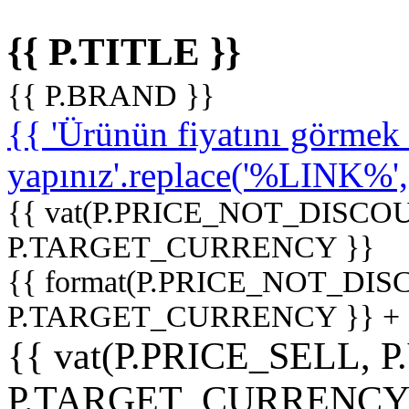
{{ P.TITLE }}
{{ P.BRAND }}
{{ 'Ürünün fiyatını görme
yapınız'.replace('%LINK%', '
{{ vat(P.PRICE_NOT_DISCOU
P.TARGET_CURRENCY }}
{{ format(P.PRICE_NOT_DI
P.TARGET_CURRENCY }} +
{{ vat(P.PRICE_SELL, P
P.TARGET_CURRENCY