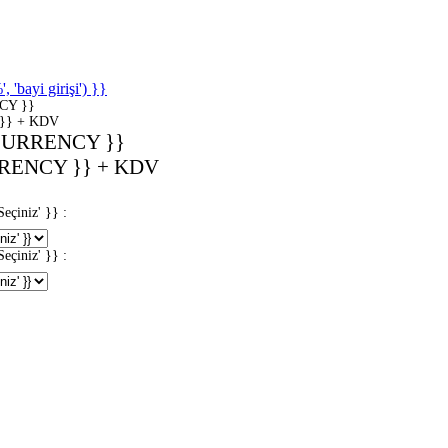
'bayi girişi') }}
CY }}
}} + KDV
CURRENCY }}
RENCY }} + KDV
iniz' }} :
iniz' }} :