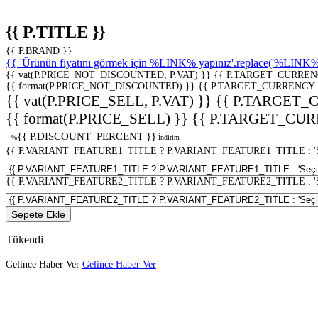
{{ P.TITLE }}
{{ P.BRAND }}
{{ 'Ürünün fiyatını görmek için %LINK% yapınız'.replace('%LINK%', 
{{ vat(P.PRICE_NOT_DISCOUNTED, P.VAT) }}
{{ P.TARGET_CURREN
{{ format(P.PRICE_NOT_DISCOUNTED) }}
{{ P.TARGET_CURRENCY 
{{ vat(P.PRICE_SELL, P.VAT) }}
{{ P.TARGET_
{{ format(P.PRICE_SELL) }}
{{ P.TARGET_CUR
{{ P.DISCOUNT_PERCENT }}
%
İndirim
{{ P.VARIANT_FEATURE1_TITLE ? P.VARIANT_FEATURE1_TITLE : 'Seç
{{ P.VARIANT_FEATURE2_TITLE ? P.VARIANT_FEATURE2_TITLE : 'Seç
Sepete Ekle
Tükendi
Gelince Haber Ver
Gelince Haber Ver