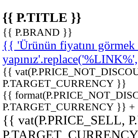
{{ P.TITLE }}
{{ P.BRAND }}
{{ 'Ürünün fiyatını görme
yapınız'.replace('%LINK%', '
{{ vat(P.PRICE_NOT_DISCOU
P.TARGET_CURRENCY }}
{{ format(P.PRICE_NOT_DI
P.TARGET_CURRENCY }} +
{{ vat(P.PRICE_SELL, P
P.TARGET_CURRENCY