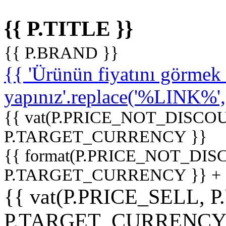
{{ P.TITLE }}
{{ P.BRAND }}
{{ 'Ürünün fiyatını görme
yapınız'.replace('%LINK%', '
{{ vat(P.PRICE_NOT_DISCOU
P.TARGET_CURRENCY }}
{{ format(P.PRICE_NOT_DI
P.TARGET_CURRENCY }} +
{{ vat(P.PRICE_SELL, P
P.TARGET_CURRENCY