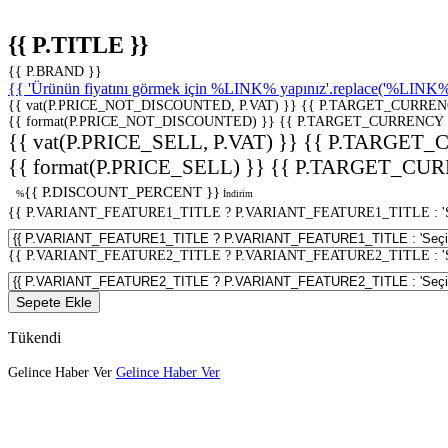
{{ P.TITLE }}
{{ P.BRAND }}
{{ 'Ürünün fiyatını görmek için %LINK% yapınız'.replace('%LINK%', 
{{ vat(P.PRICE_NOT_DISCOUNTED, P.VAT) }}
{{ P.TARGET_CURREN
{{ format(P.PRICE_NOT_DISCOUNTED) }}
{{ P.TARGET_CURRENCY 
{{ vat(P.PRICE_SELL, P.VAT) }}
{{ P.TARGET_
{{ format(P.PRICE_SELL) }}
{{ P.TARGET_CUR
{{ P.DISCOUNT_PERCENT }}
%
İndirim
{{ P.VARIANT_FEATURE1_TITLE ? P.VARIANT_FEATURE1_TITLE : 'Seç
{{ P.VARIANT_FEATURE2_TITLE ? P.VARIANT_FEATURE2_TITLE : 'Seç
Sepete Ekle
Tükendi
Gelince Haber Ver
Gelince Haber Ver