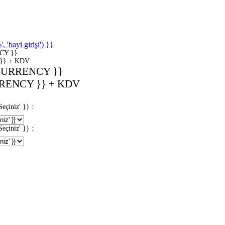
'bayi girişi') }}
CY }}
}} + KDV
CURRENCY }}
RENCY }} + KDV
iniz' }} :
iniz' }} :